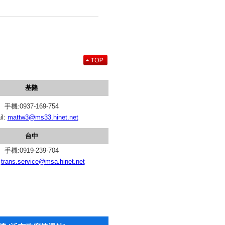
基隆
手機:0937-169-754
il:
mattw3@ms33.hinet.net
台中
手機:0919-239-704
:
trans.service@msa.hinet.net