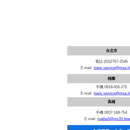
台北市
電話:(02)2767-2546
E-mail:
trans.service@msa.hi
桃園
手機:0919-456-275
E-mail:
trans.service@msa.hi
高雄
手機:0937-169-754
E-mail:
mattw3@ms33.hine