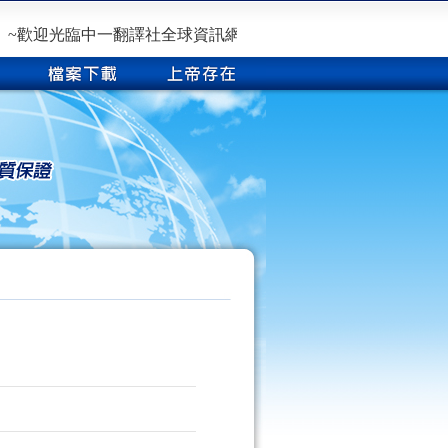
~歡迎光臨中一翻譯社全球資訊網~全省服務：台北、桃園、新竹、台中、高雄、基隆(