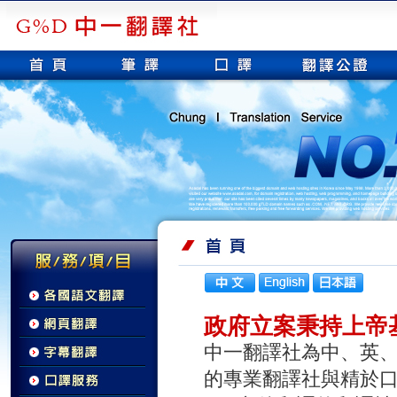
政府立案秉持上帝
中一翻譯社為中、英
的專業翻譯社與精於