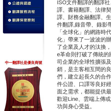
ISO文件翻譯的翻譯
譯、書籍翻譯、法律
譯、財務金融翻譯、
件翻譯,錄音帶、錄影
「全球化」的網路時
化」帶來了一波波的辦
了企業及人才的汰換
e革命則打破了傳統的
司企業的全球性擴張及
中一翻譯社是優良商號
銷，是主客相互間的
們，建立起長久的合作
件公證、口譯等良好
面之需求，都能提供
歡迎Line、雲端上傳
功與身心受益。